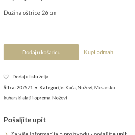
Dužina oštrice 26 cm
Kupi odmah
Dodaj u košaricu
Dodaj u listu želja
Šifra:
207571 •
Kategorije:
Kuća
,
Noževi
,
Mesarsko-
kuharski alati i oprema
,
Noževi
Pošaljite upit
Za više informacija o proizvodu - pošaljite upit...