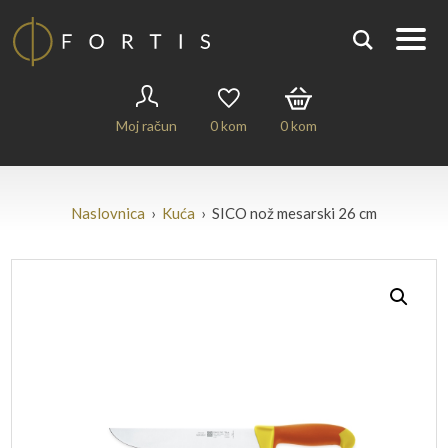
Moj račun
0
kom
0
kom
Naslovnica
›
Kuća
› SICO nož mesarski 26 cm