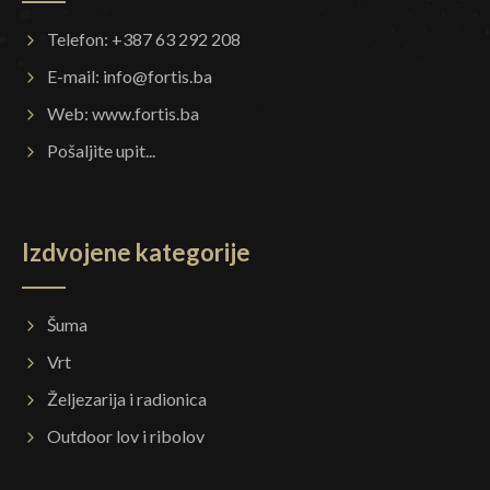
Telefon: +387 63 292 208
E-mail:
info@fortis.ba
Web:
www.fortis.ba
Pošaljite upit...
Izdvojene kategorije
Šuma
Vrt
Željezarija i radionica
Outdoor lov i ribolov