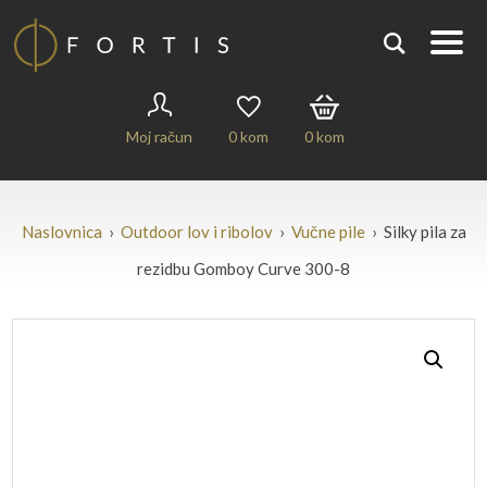
Moj račun
0
kom
0
kom
Naslovnica
›
Outdoor lov i ribolov
›
Vučne pile
› Silky pila za
rezidbu Gomboy Curve 300-8