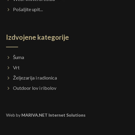
Pošaljite upit...
Izdvojene kategorije
Šuma
Vrt
Željezarija i radionica
Outdoor lov i ribolov
Web by
MARIVA.NET Internet Solutions