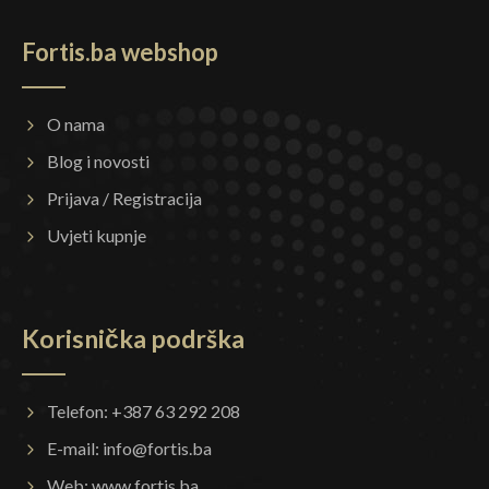
Fortis.ba webshop
O nama
Blog i novosti
Prijava / Registracija
Uvjeti kupnje
Korisnička podrška
Telefon: +387 63 292 208
E-mail:
info@fortis.ba
Web:
www.fortis.ba