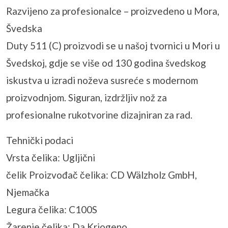
Razvijeno za profesionalce – proizvedeno u Mora,
Švedska
Duty 511 (C) proizvodi se u našoj tvornici u Mori u
Švedskoj, gdje se više od 130 godina švedskog
iskustva u izradi noževa susreće s modernom
proizvodnjom. Siguran, izdržljiv nož za
profesionalne rukotvorine dizajniran za rad.
Tehnički podaci
Vrsta čelika: Ugljični
čelik Proizvođač čelika: CD Wälzholz GmbH,
Njemačka
Legura čelika: C100S
Žarenje čelika: Da Kriogeno