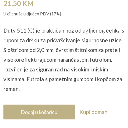
21,50
KM
U cijenu je uključen PDV (17%)
Duty 511 (C) je praktičan nož od ugljičnog čelika s
rupom za dršku za pričvršćivanje sigurnosne uzice.
S oštricom od 2,0 mm, čvrstim štitnikom za prste i
visokoreflektirajućom narančastom futrolom,
razvijen je za siguran rad na visokim i niskim
visinama. Futrola s pametnim gumbom i kopčom za
remen.
Kupi odmah
Dodaj u košaricu