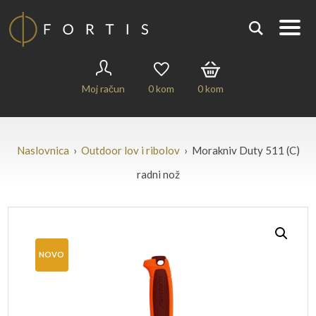
Moj račun
0
kom
0
kom
Naslovnica
›
Outdoor lov i ribolov
› Morakniv Duty 511 (C)
radni nož
NOVO