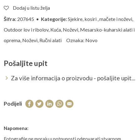
Dodaj u listu želja
Šifra:
207645 •
Kategorije:
Sjekire, kosiri , mačete i noževi
,
Outdoor lov i ribolov
,
Kuća
,
Noževi
,
Mesarsko-kuharski alati i
oprema
,
Noževi
,
Ručni alati
Oznaka:
Novo
Pošaljite upit
Za više informacija o proizvodu - pošaljite upit...
Podijeli
Napomena:
Fotografije ne moraju u potpunosti odgovarati stvarnom