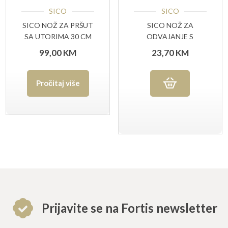
SICO
SICO
SICO NOŽ ZA PRŠUT
SICO NOŽ ZA
SA UTORIMA 30 CM
ODVAJANJE S
ELEVATING CUT
UTORIMA15 CM
99,00
KM
23,70
KM
ŽUTA RUČKA
Pročitaj više
Prijavite se na Fortis newsletter