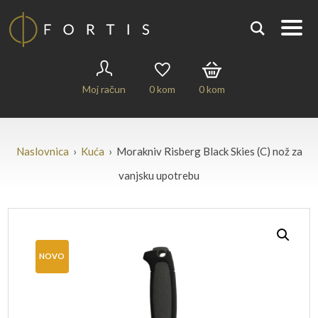
Moj račun
0
kom
0
kom
Naslovnica
›
Kuća
› Morakniv Risberg Black Skies (C) nož za
vanjsku upotrebu
NOVO