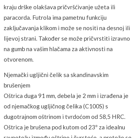
kraju drške olakšava pričvršćivanje užeta ili
paracorda. Futrola ima pametnu funkciju
zaključavanja klikom i može se nositi na desnoj ili
lijevoj strani. Također se može pričvrstiti izravno
na gumb na vašim hlačama za aktivnosti na
otvorenom.
Njemački ugljični čelik sa skandinavskim
brušenjem
Oštrica duga 91 mm, debela je 2 mm i izrađena je
od njemačkog ugljičnog čelika (C100S) s
dugotrajnom oštrinom i tvrdoćom od 58,5 HRC.
Oštrica je brušena pod kutom od 23° za idealnu
ravnotežu između oštrine i čvrstoće, a proteže se