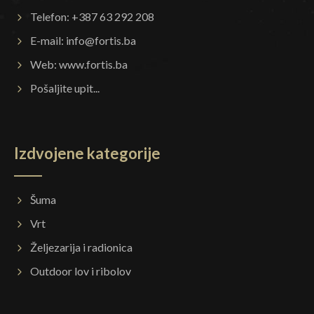
Telefon: +387 63 292 208
E-mail:
info@fortis.ba
Web:
www.fortis.ba
Pošaljite upit...
Izdvojene kategorije
Šuma
Vrt
Željezarija i radionica
Outdoor lov i ribolov