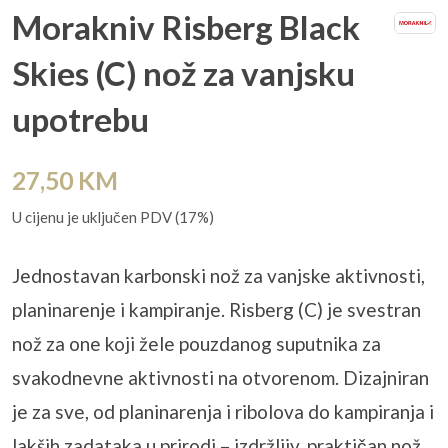
Morakniv Risberg Black
Skies (C) nož za vanjsku
upotrebu
27,50
KM
U cijenu je uključen PDV (17%)
Jednostavan karbonski nož za vanjske aktivnosti,
planinarenje i kampiranje. Risberg (C) je svestran
nož za one koji žele pouzdanog suputnika za
svakodnevne aktivnosti na otvorenom. Dizajniran
je za sve, od planinarenja i ribolova do kampiranja i
lakših zadataka u prirodi – izdržljiv, praktičan nož