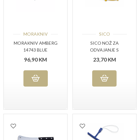
MORAKNIV
SICO
MORAKNIV AMBERG
SICO NOŽ ZA
14743 BLUE
ODVAJANJE S
MOUNTAINS , NOŽ
UTORIMA15 CM
96,90
KM
23,70
KM
ZA VANJSKU
ŽUTA RUČKA
UPOTREBU