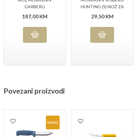
GARBERG
HUNTING (S) NOŽ ZA
BLACKBLADE
VANJSKU UPOTREBU
187,00
KM
29,50
KM
CARBON WITH
POLYMER SHEATH
Povezani proizvodi
NOVO