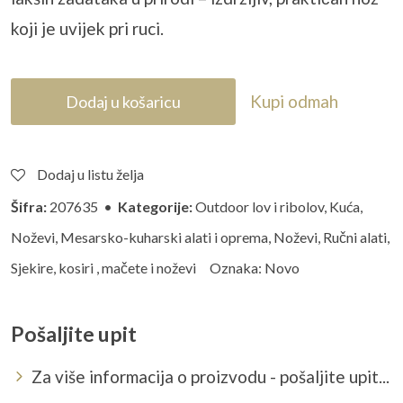
koji je uvijek pri ruci.
Kupi odmah
Dodaj u košaricu
Dodaj u listu želja
Šifra:
207635 •
Kategorije:
Outdoor lov i ribolov
,
Kuća
,
Noževi
,
Mesarsko-kuharski alati i oprema
,
Noževi
,
Ručni alati
,
Sjekire, kosiri , mačete i noževi
Oznaka:
Novo
Pošaljite upit
Za više informacija o proizvodu - pošaljite upit...