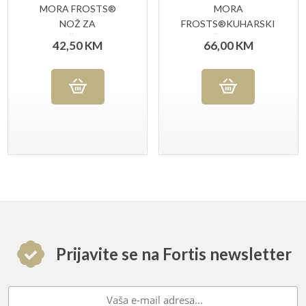
MORA FROSTS®
MORA
NOŽ ZA
FROSTS®KUHARSKI
OTKOŠTAVANJE
NOŽ 4216 PG
42,50
KM
66,00
KM
ZAKRIVLJENI 9124
PG
Prijavite se na Fortis newsletter