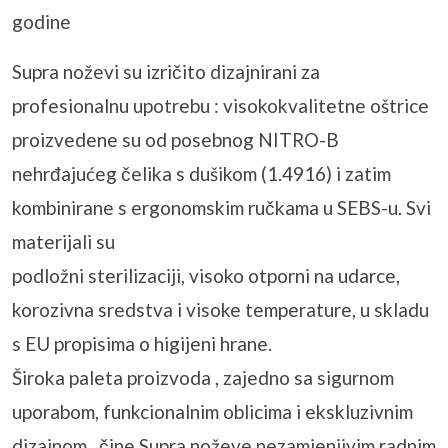
godine
Supra noževi su izričito dizajnirani za
profesionalnu upotrebu : visokokvalitetne oštrice
proizvedene su od posebnog NITRO-B
nehrđajućeg čelika s dušikom (1.4916) i zatim
kombinirane s ergonomskim ručkama u SEBS-u. Svi
materijali su
podložni sterilizaciji, visoko otporni na udarce,
korozivna sredstva i visoke temperature, u skladu
s EU propisima o higijeni hrane.
Široka paleta proizvoda , zajedno sa sigurnom
uporabom, funkcionalnim oblicima i ekskluzivnim
dizajnom , čine Supra noževe nezamjenjivim radnim