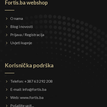
Fortis.ba webshop
O nama
Blog i novosti
Prijava / Registracija
Uvjeti kupnje
Korisnička podrška
Telefon: +387 63 292 208
E-mail:
info@fortis.ba
Web:
www.fortis.ba
Pošaljite upit...