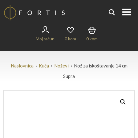
Moj račun
0
kom
0
kom
Naslovnica
›
Kuća
›
Noževi
› Nož za iskoštavanje 14 cm
Supra