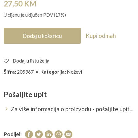
27,50
KM
U cijenu je uključen PDV (17%)
Kupi odmah
Dodaj u košaricu
Dodaj u listu želja
Šifra:
205967 •
Kategorija:
Noževi
Pošaljite upit
Za više informacija o proizvodu - pošaljite upit...
Podijeli