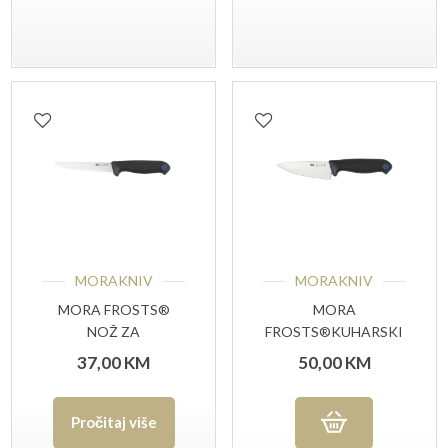
MORAKNIV
MORAKNIV
MORA FROSTS®
MORA
NOŽ ZA
FROSTS®KUHARSKI
OTKOŠTAVANJE
NOŽ 4130 PG
37,00
KM
50,00
KM
7153PG
Pročitaj više