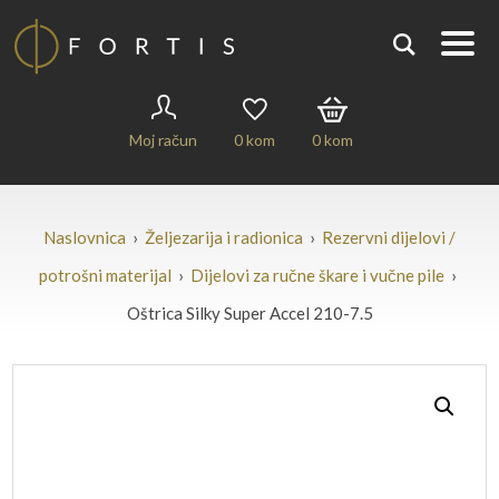
Moj račun
0
kom
0
kom
Naslovnica
›
Željezarija i radionica
›
Rezervni dijelovi /
potrošni materijal
›
Dijelovi za ručne škare i vučne pile
›
Oštrica Silky Super Accel 210-7.5