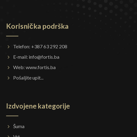
Korisnička podrška
Telefon: +387 63 292 208
E-mail:
info@fortis.ba
Web:
www.fortis.ba
Pošaljite upit...
Izdvojene kategorije
Šuma
Vrt