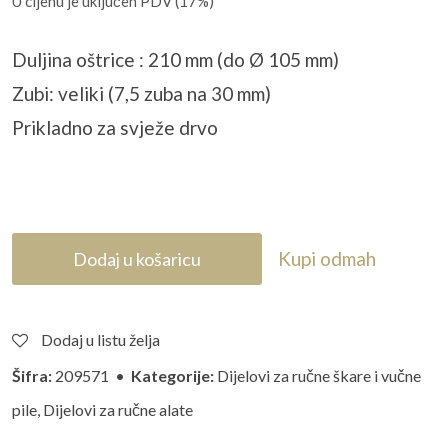
U cijenu je uključen PDV (17%)
Duljina oštrice : 210 mm (do Ø 105 mm)
Zubi: veliki (7,5 zuba na 30 mm)
Prikladno za svježe drvo
Kupi odmah
Dodaj u košaricu
Dodaj u listu želja
Šifra:
209571 •
Kategorije:
Dijelovi za ručne škare i vučne
pile
,
Dijelovi za ručne alate