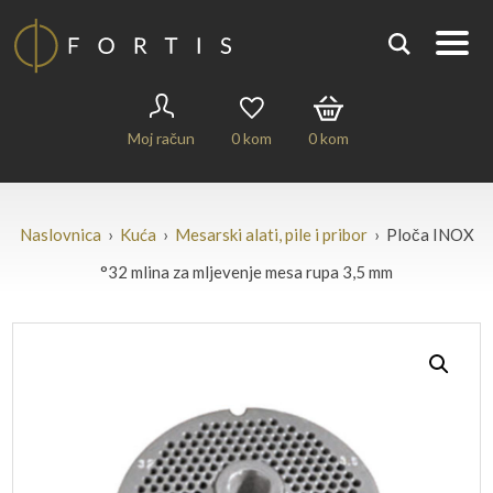
Moj račun
0
kom
0
kom
Naslovnica
›
Kuća
›
Mesarski alati, pile i pribor
› Ploča INOX
°32 mlina za mljevenje mesa rupa 3,5 mm