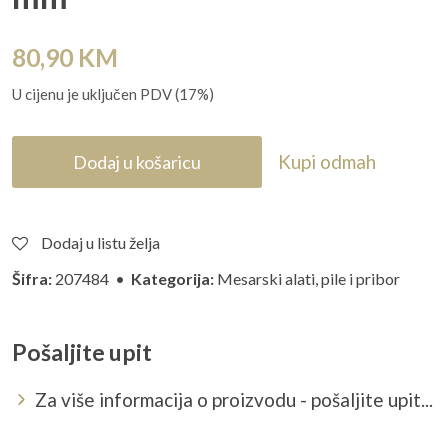
80,90
KM
U cijenu je uključen PDV (17%)
Kupi odmah
Dodaj u košaricu
Dodaj u listu želja
Šifra:
207484 •
Kategorija:
Mesarski alati, pile i pribor
Pošaljite upit
Za više informacija o proizvodu - pošaljite upit...