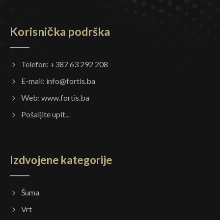
Korisnička podrška
Telefon: +387 63 292 208
E-mail:
info@fortis.ba
Web:
www.fortis.ba
Pošaljite upit...
Izdvojene kategorije
Šuma
Vrt