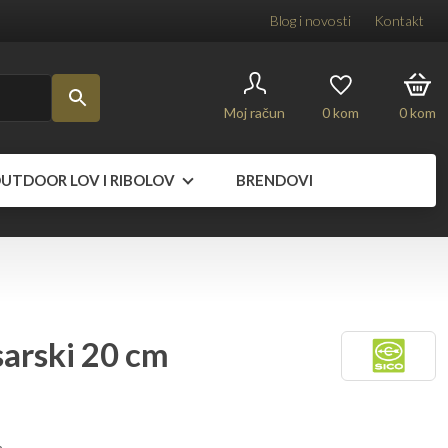
Blog i novosti
Kontakt
Moj račun
0
kom
0
kom
UTDOOR LOV I RIBOLOV
BRENDOVI
arski 20 cm