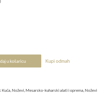
)
Kupi odmah
daj u košaricu
:
Kuća
,
Noževi
,
Mesarsko-kuharski alati i oprema
,
Noževi