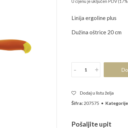
U cijenu je uključen PDV (17%
Linija ergoline plus
Dužina oštrice 20 cm
Količina
Do
Dodaj u listu želja
Šifra:
207575 •
Kategorije
Pošaljite upit