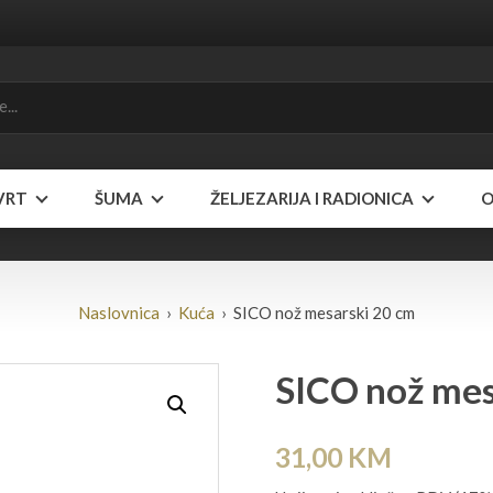
VRT
ŠUMA
ŽELJEZARIJA I RADIONICA
O
Naslovnica
›
Kuća
› SICO nož mesarski 20 cm
SICO nož mes
31,00
KM