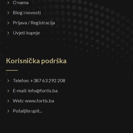
O nama
Blog i novosti
Prijava / Registracija
Uvjeti kupnje
Korisnička podrška
Telefon: +387 63 292 208
E-mail:
info@fortis.ba
Web:
www.fortis.ba
Pošaljite upit...