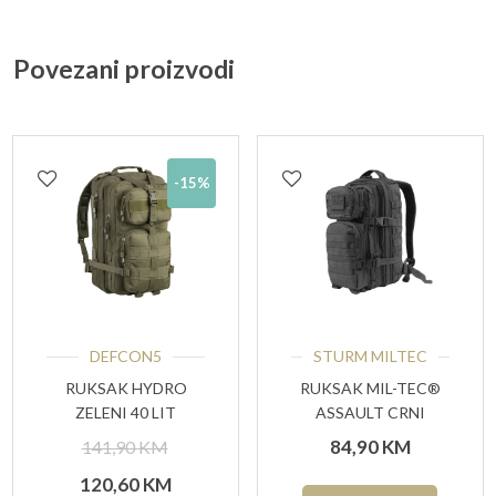
više
više
varijanti.
varijant
Povezani proizvodi
Opcije
Opcije
se
se
mogu
mogu
-15%
odabrati
odabrat
na
na
stranici
stranici
proizvoda
proizvo
DEFCON5
STURM MILTEC
RUKSAK HYDRO
RUKSAK MIL-TEC®
ZELENI 40 LIT
ASSAULT CRNI
Izvorna
84,90
KM
141,90
KM
cijena
Trenutna
120,60
KM