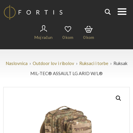
Moj račun
0
kom
0
kom
Naslovnica
›
Outdoor lov i ribolov
›
Ruksaci i torbe
› Ruksak
MIL-TEC® ASSAULT LG ARID W/L®