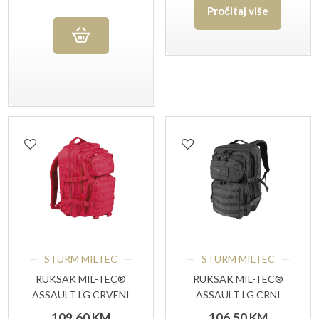
Pročitaj više
bila
cijena
je:
je:
141,90 KM.
120,60 KM.
STURM MILTEC
STURM MILTEC
RUKSAK MIL-TEC®
RUKSAK MIL-TEC®
ASSAULT LG CRVENI
ASSAULT LG CRNI
109,60
KM
106,50
KM