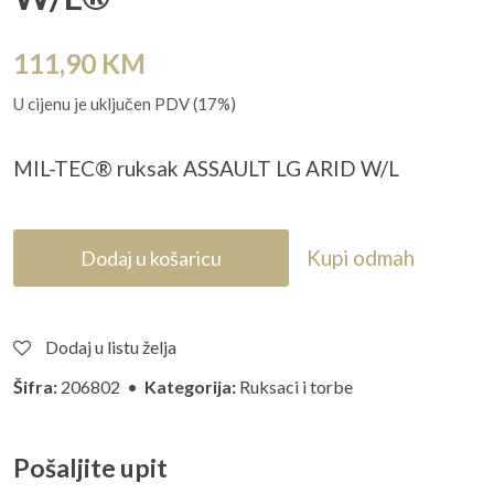
111,90
KM
U cijenu je uključen PDV (17%)
MIL-TEC® ruksak ASSAULT LG ARID W/L
Kupi odmah
Dodaj u košaricu
Dodaj u listu želja
Šifra:
206802 •
Kategorija:
Ruksaci i torbe
Pošaljite upit