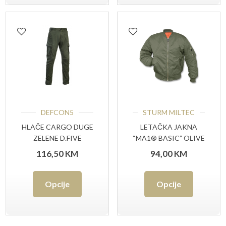
DEFCON5
STURM MILTEC
HLAČE CARGO DUGE
LETAČKA JAKNA
ZELENE D.FIVE
“MA1® BASIC” OLIVE
116,50
KM
94,00
KM
Ovaj
Ovaj
Opcije
Opcije
proizvod
proizvo
ima
ima