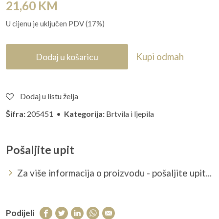
21,60
KM
U cijenu je uključen PDV (17%)
Kupi odmah
Dodaj u košaricu
Dodaj u listu želja
Šifra:
205451 •
Kategorija:
Brtvila i ljepila
Pošaljite upit
Za više informacija o proizvodu - pošaljite upit...
Podijeli