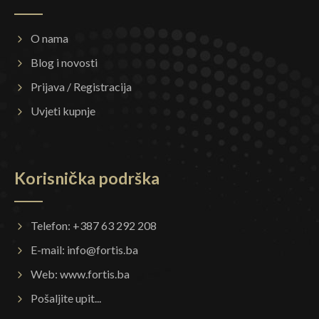
O nama
Blog i novosti
Prijava / Registracija
Uvjeti kupnje
Korisnička podrška
Telefon: +387 63 292 208
E-mail:
info@fortis.ba
Web:
www.fortis.ba
Pošaljite upit...