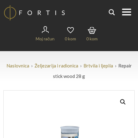
Moj račun
0
kom
0
kom
Naslovnica
›
Željezarija i radionica
›
Brtvila i ljepila
› Repair
stick wood 28 g