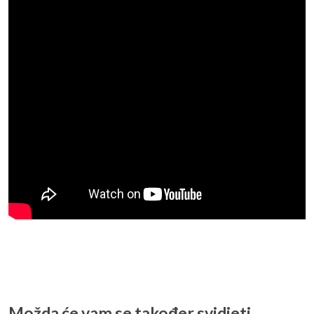
Možda će vam se također svidjeti…